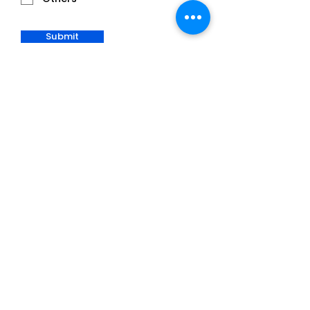
Submit
Deje que Shelf Cloud se integre con sus
canales de ventas y clientes para
administrar su inventario mientras usted se
concentra en llevar su negocio al siguiente
nivel.
Información de contacto
Phone Num: (754)243-2244
Email:
info@shelf-cloud.com
Headquarters: